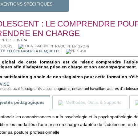
RVENTIONS SPÉCIFIQUES
OLESCENT : LE COMPRENDRE POU
RENDRE EN CHARGE
INTER ET INTRA
 JOURS
INTRA OU INTER (LYON)
TÉLÉCHARGER LA PLAQUETTE
450
if global de cette formation est de mieux comprendre l'adol
iques afin d'adapter sa prise en charge et son accompagnement.
a satisfaction globale de nos stagiaires pour cette formation s'él
VISÉ
nels éducatifs, soignants, accompagnants, encadrant travaillant auprès d'adolesce
jectifs pédagogiques
Méthodes, Outils & Supports
ofondir les connaissances sur la psychologie et la psychopathologie d
tifier les modalités d’une prise en charge adaptée de l’adolescent en
ter sa posture professionnelle