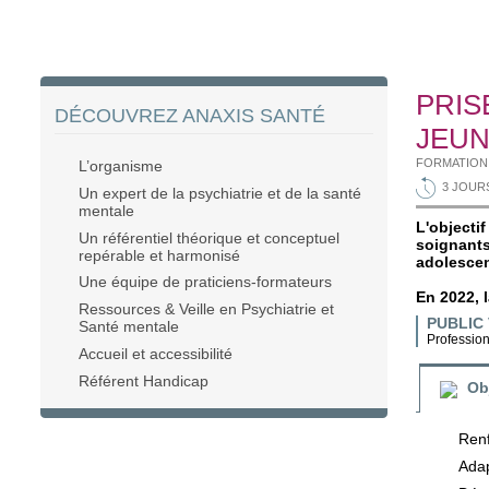
PRIS
DÉCOUVREZ ANAXIS SANTÉ
JEUN
FORMATION 
L’organisme
3 JOUR
Un expert de la psychiatrie et de la santé
mentale
L'object
Un référentiel théorique et conceptuel
soignants
repérable et harmonisé
adolescen
Une équipe de praticiens-formateurs
En 2022, l
Ressources & Veille en Psychiatrie et
PUBLIC 
Santé mentale
Profession
Accueil et accessibilité
Référent Handicap
Ob
Renf
Adap