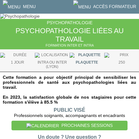
MENU
ACCÈS FORMATEUR
PSYCHOPATHOLOGIE
PSYCHOPATHOLOGIE LIÉES AU
TRAVAIL
FORMATION INTER ET INTRA
1 JOUR
INTRA OU INTER
PLAQUETTE
250
(LYON)
Cette formation a pour objectif principal de sensibiliser les
professionnels de santé aux psychopathologies liées au
travail.
En 2023, la satisfaction globale de nos stagiaires pour cette
formation s'élève à 85.5 %
PUBLIC VISÉ
Professionnels soignants, accompagnants et encadrants
PROCHAINES SESSIONS
Un doute ? Une question ?