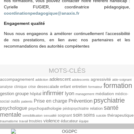
nos formations, vous pouvez contacter notre référent handicap :
Cyrielle FUGIER, coordinatrice pédagogique,
coordinationpedagogique@anaxis.fr
Engagement qualité
Nous nous engageons à améliorer continuellement l’accessibilité
de nos prestations, en lien avec nos partenaires et les
recommandations des autorités compétentes
MOTS-CLÉS
adolescent
accompagnement
agressivité
addiction
adolescents
aide-soignant
formation
enfant
entretien
analyse
clinique
crise
desescalade
formateur
infirmier
lyon
gestion
groupe
médiation
hôpital
médico-
management
psychiatrie
Prise en charge
Prévention
outils
social
patients
santé
psychologue
psychopathologie
relation
pédopsychiatrie
mentale
soin
soins
thérapeutique
soignant
sensibilisation
sexualité
suicide
violence
éducateur
troubles
traumatisme
travail
équipe