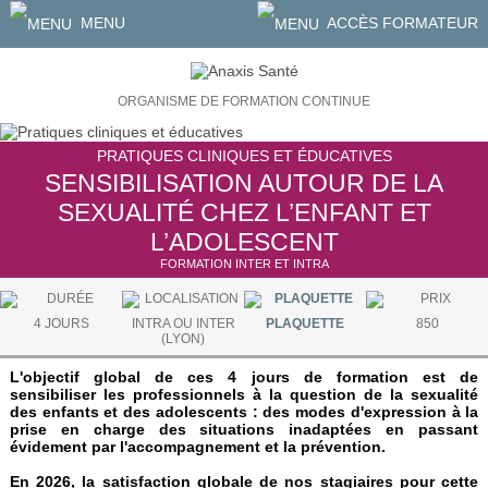
MENU
ACCÈS FORMATEUR
ORGANISME DE FORMATION CONTINUE
PRATIQUES CLINIQUES ET ÉDUCATIVES
SENSIBILISATION AUTOUR DE LA
SEXUALITÉ CHEZ L’ENFANT ET
L’ADOLESCENT
FORMATION INTER ET INTRA
4 JOURS
INTRA OU INTER
PLAQUETTE
850
(LYON)
L'objectif global de ces 4 jours de formation est de
sensibiliser les professionnels à la question de la sexualité
des enfants et des adolescents : des modes d'expression à la
prise en charge des situations inadaptées en passant
évidement par l'accompagnement et la prévention.
En 2026, la satisfaction globale de nos stagiaires pour cette