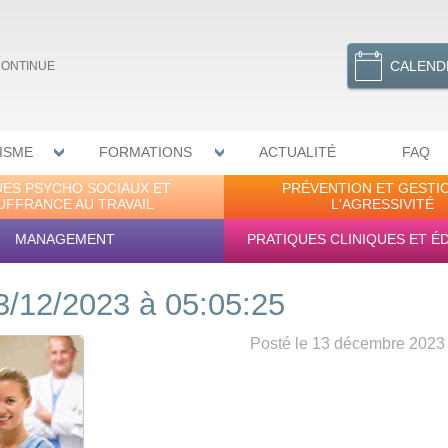
CALEND
CONTINUE
ISME
FORMATIONS
ACTUALITÉ
FAQ
UES PSYCHO SOCIAUX ET
PRÉVENTION ET GESTI
UFFRANCE AU TRAVAIL
L'AGRESSIVITÉ
MANAGEMENT
PRATIQUES CLINIQUES ET É
3/12/2023 à 05:05:25
Posté le 13 décembre 2023 -